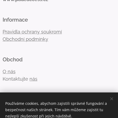
Informace
Pravidla ochrany soukromí
Obchodní podmínky
Obchod
O nás
Kontaktujte
nás
E-mail: easycover@easycover.cz
Používáme cookies, abychom zajistili správné fungování a
bezpečnost našich stránek. Tím vám můžeme zajistit tu
Telefon:
+420 725 379 777
nejlepší zkušenost při jejich návštěvě.