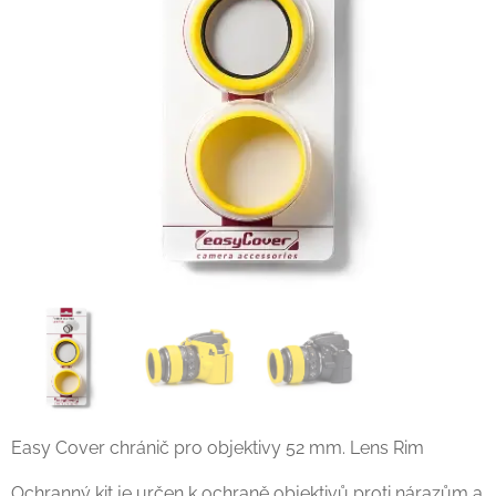
Easy Cover chránič pro objektivy 52 mm. Lens Rim
Ochranný kit je určen k ochraně objektivů proti nárazům a