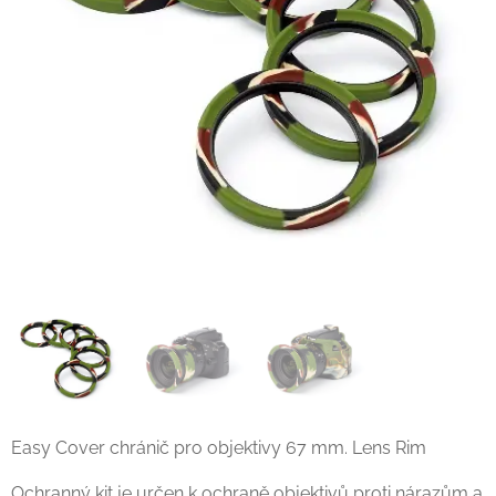
Easy Cover chránič pro objektivy 67 mm. Lens Rim
Ochranný kit je určen k ochraně objektivů proti nárazům a