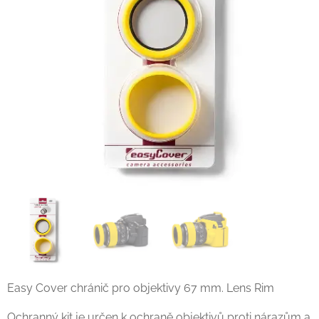
Easy Cover chránič pro objektivy 67 mm. Lens Rim
Ochranný kit je určen k ochraně objektivů proti nárazům a