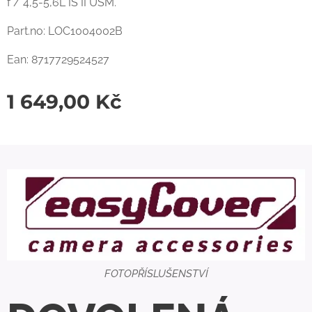
f / 4,5-5,6L IS II USM.
Part.no: LOC1004002B
Ean: 8717729524527
1 649,00
Kč
FOTOPŘÍSLUŠENSTVÍ