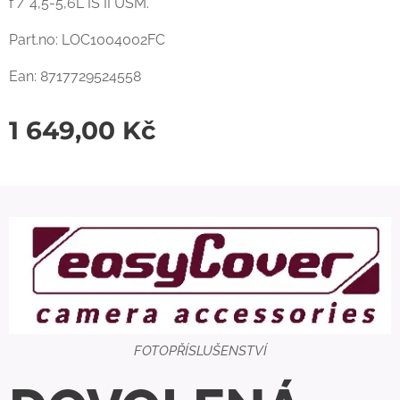
f / 4,5-5,6L IS II USM.
Part.no: LOC1004002FC
Ean: 8717729524558
1 649,00
Kč
FOTOPŘÍSLUŠENSTVÍ