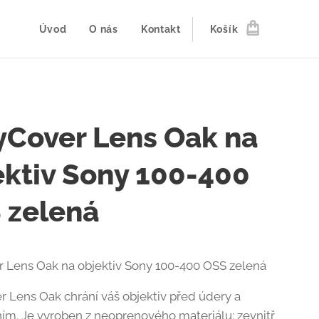
Úvod
O nás
Kontakt
Košík
yCover Lens Oak na
ektiv Sony 100-400
 zelená
 Lens Oak na objektiv Sony 100-400 OSS zelená
r Lens Oak chrání váš objektiv před údery a
ím. Je vyroben z neoprenového materiálu: zevnitř