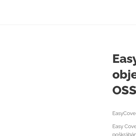
Eas
obj
OSS
EasyCover
Easy Cove
poškrábán