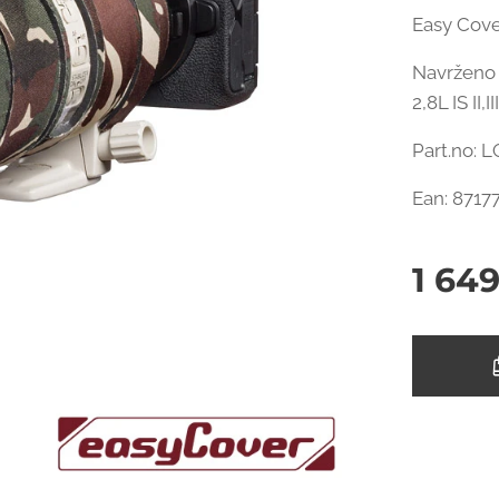
Easy Cove
Navrženo 
2,8L IS II,
Part.no:
Ean: 8717
1 64