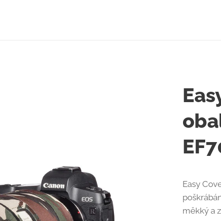
Eas
oba
EF7
Easy Cove
poškrábán
měkký a z