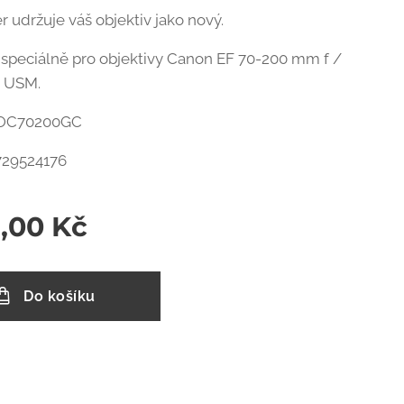
r udržuje váš objektiv jako nový.
speciálně pro objektivy Canon EF 70-200 mm f /
III USM.
 LOC70200GC
729524176
9,00
Kč
Do košíku