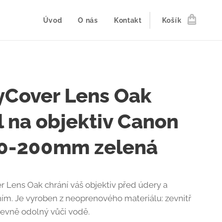
Úvod
O nás
Kontakt
Košík
yCover Lens Oak
l na objektiv Canon
0-200mm zelená
r Lens Oak chrání váš objektiv před údery a
ím. Je vyroben z neoprenového materiálu: zevnitř
evně odolný vůči vodě.