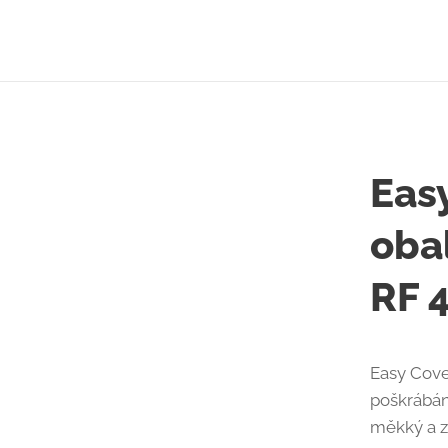
Eas
oba
RF 4
Easy Cove
poškrábán
měkký a z