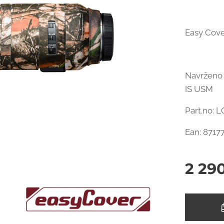
Easy Cove
Navrženo 
IS USM
Part.no:
Ean: 8717
2 29