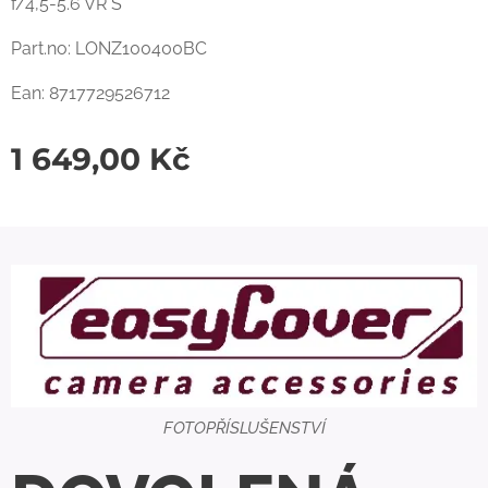
f/4,5-5.6 VR S
Part.no: LONZ100400BC
Ean: 8717729526712
1 649,00
Kč
FOTOPŘÍSLUŠENSTVÍ