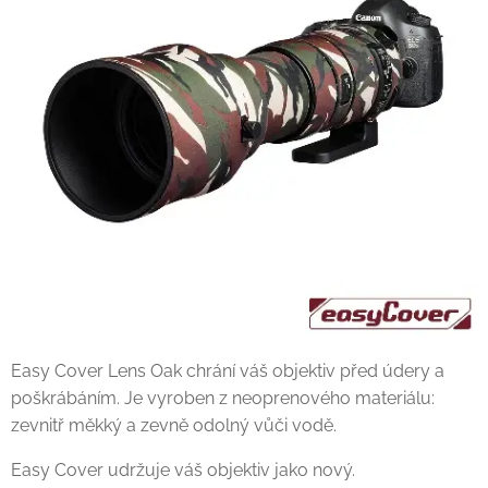
Easy Cover Lens Oak chrání váš objektiv před údery a
poškrábáním. Je vyroben z neoprenového materiálu:
zevnitř měkký a zevně odolný vůči vodě.
Easy Cover udržuje váš objektiv jako nový.