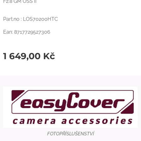
F2.8 GM OSS II
Part.no : LOS70200HTC
Ean: 8717729527306
1 649,00
Kč
FOTOPŘÍSLUŠENSTVÍ