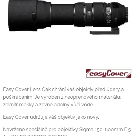
Easy Cover Lens Oak chrání váš objektiv před údery a
poškrábáním. Je vyroben z neoprenového materiálu:
zevnitř měkký a zevně odolný vůči vodě.
Easy Cover udržuje váš objektiv jako nový.
Navrženo speciálně pro objektivy Sigma 150-600mm F 5-