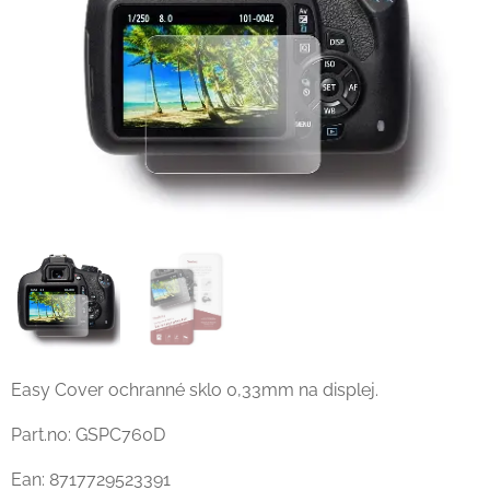
Easy Cover ochranné sklo 0,33mm na displej.
Part.no: GSPC760D
Ean: 8717729523391