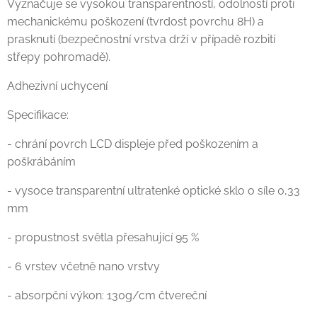
Vyznačuje se vysokou transparentností, odolností proti
mechanickému poškození (tvrdost povrchu 8H) a
prasknutí (bezpečnostní vrstva drží v případě rozbití
střepy pohromadě).
Adhezivní uchycení
Specifikace:
- chrání povrch LCD displeje před poškozením a
poškrábáním
- vysoce transparentní ultratenké optické sklo o síle 0,33
mm
- propustnost světla přesahující 95 %
- 6 vrstev včetně nano vrstvy
- absorpční výkon: 130g/cm čtvereční