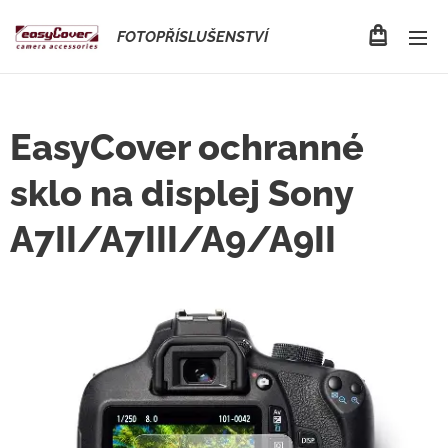
FOTOPŘÍSLUŠENSTVÍ
EasyCover ochranné
sklo na displej Sony
A7II/A7III/A9/A9II