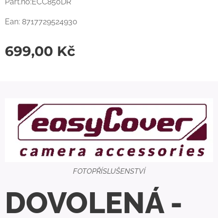
Part.no:ECC850DR
Ean: 8717729524930
699,00
Kč
FOTOPŘÍSLUŠENSTVÍ
DOVOLENÁ -