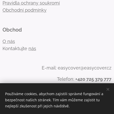
Pravidla ochrany soukromí
Obchodní podmínky
Obchod
O nás
Kontaktujte
nás
E-mail: easycover@easycover.cz
Telefon:
+420 725 379 777
Používáme cookies, abychom zajistili správné fungování a
bezpečnost našich stránek. Tím vám můžeme zajistit tu
Vytvořeno službou
Webnode
Cookies
nejlepší zkušenost při jejich návštěvě.