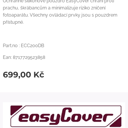
Ochranné silikonové pouzdro EasyCover chrání proti
prachu, škrábancům a minimalizuje riziko zničení
fotoaparátu. Všechny ovládací prvky jsou s pouzdrem
přístupné.
Part.no : ECC200DB
Ean: 8717729523858
699,00
Kč