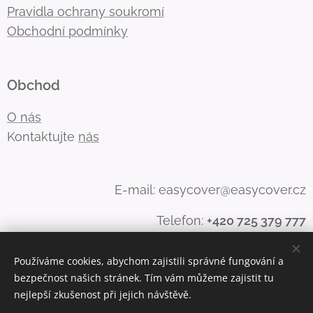
Pravidla ochrany soukromí
Obchodní podmínky
Obchod
O nás
Kontaktujte
nás
E-mail: easycover@easycover.cz
Telefon:
+420 725 379 777
Používáme cookies, abychom zajistili správné fungování a
bezpečnost našich stránek. Tím vám můžeme zajistit tu
Vytvořeno službou
Webnode
Cookies
nejlepší zkušenost při jejich návštěvě.