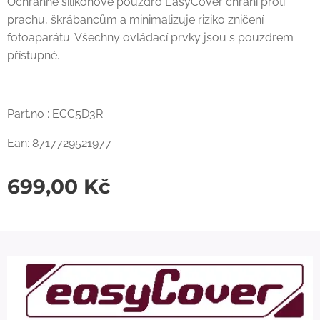
Ochranné silikonové pouzdro EasyCover chrání proti
prachu, škrábancům a minimalizuje riziko zničení
fotoaparátu. Všechny ovládací prvky jsou s pouzdrem
přístupné.
Part.no : ECC5D3R
Ean: 8717729521977
699,00
Kč