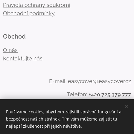
Pravidla ochrany soukromí
Obchodní podmínky
Obchod
O nás
Kontaktujte
nás
E-mail: easycover@easycover.cz
Telefon:
+420 725 379 777
Používáme cookies, abychom zajistili správné fungování a
bezpečnost našich stránek. Tím vám můžeme zajistit tu
Vytvořeno službou
Webnode
Cookies
nejlepší zkušenost při jejich návštěvě.