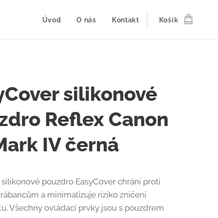
Úvod
O nás
Kontakt
Košík
yCover silikonové
zdro Reflex Canon
Mark IV černá
silikonové pouzdro EasyCover chrání proti
krábancům a minimalizuje riziko zničení
tu. Všechny ovládací prvky jsou s pouzdrem