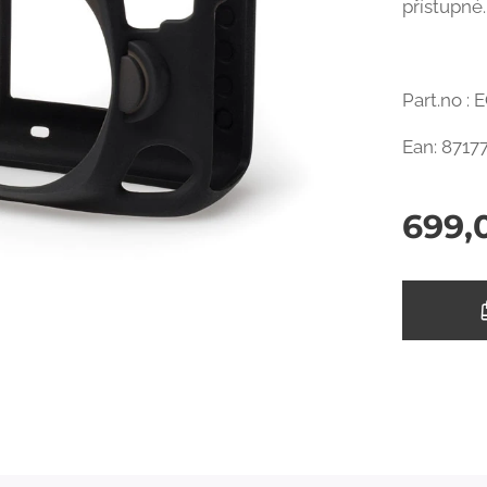
přístupné.
Part.no :
Ean: 8717
699,