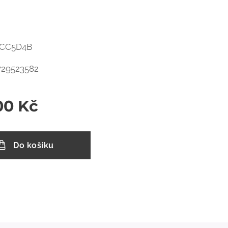
 ECC5D4B
729523582
00
Kč
Do košíku