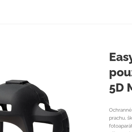
Eas
pou
5D 
Ochranné 
prachu, š
fotoapará