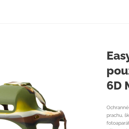
Eas
pou
6D 
Ochranné 
prachu, š
fotoapará