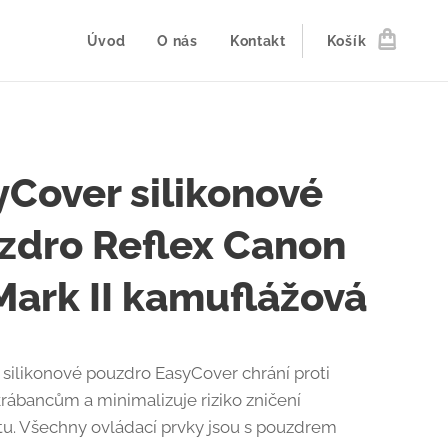
Úvod
O nás
Kontakt
Košík
yCover silikonové
zdro Reflex Canon
Mark II kamuflážová
silikonové pouzdro EasyCover chrání proti
krábancům a minimalizuje riziko zničení
tu. Všechny ovládací prvky jsou s pouzdrem