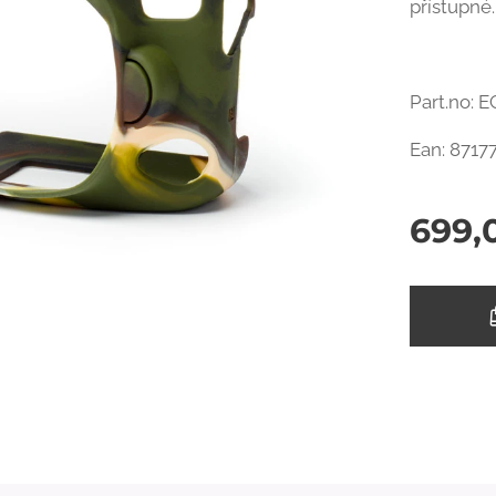
přístupné.
Part.no:
Ean: 8717
699,