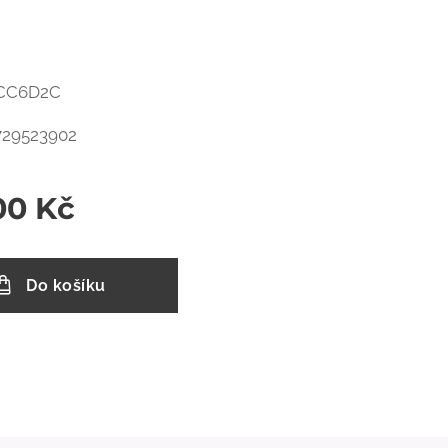
 ECC6D2C
729523902
00
Kč
Do košíku