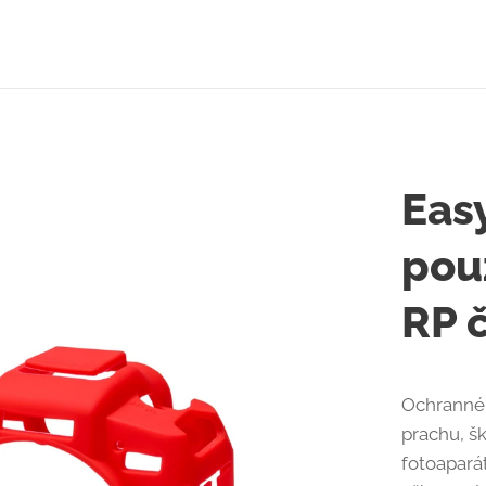
Eas
pou
RP 
Ochranné 
prachu, š
fotoapará