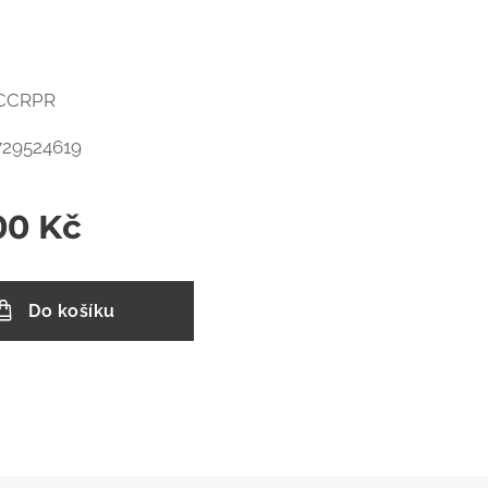
ECCRPR
729524619
00
Kč
Do košíku