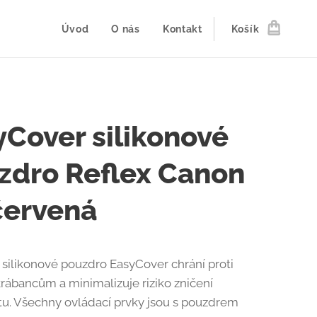
Úvod
O nás
Kontakt
Košík
yCover silikonové
zdro Reflex Canon
červená
silikonové pouzdro EasyCover chrání proti
krábancům a minimalizuje riziko zničení
tu. Všechny ovládací prvky jsou s pouzdrem