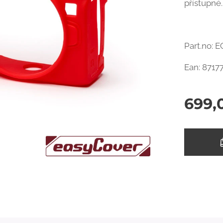
přístupné.
Part.no: 
Ean: 8717
699,