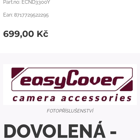
Part.no: ECND3300Y
Ean: 8717729522295
699,00
Kč
FOTOPŘÍSLUŠENSTVÍ
DOVOLENÁ -