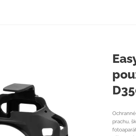
Eas
pou
D35
Ochranné 
prachu, š
fotoapará