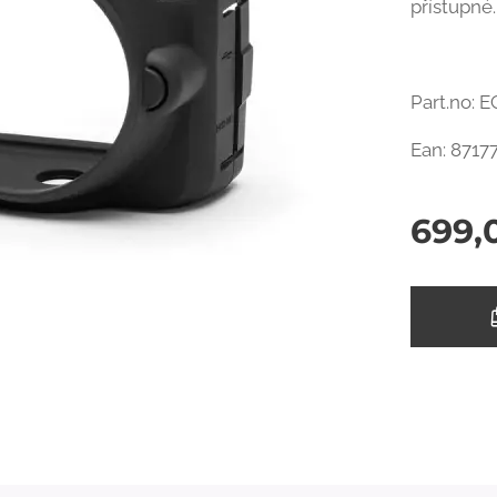
přístupné.
Part.no:
Ean: 8717
699,