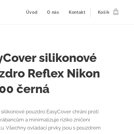
Úvod
O nás
Kontakt
Košík
yCover silikonové
zdro Reflex Nikon
00 černá
silikonové pouzdro EasyCover chrání proti
krábancům a minimalizuje riziko zničení
tu. Všechny ovládací prvky jsou s pouzdrem