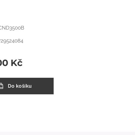
 ECND3500B
729524084
00
Kč
Do košíku