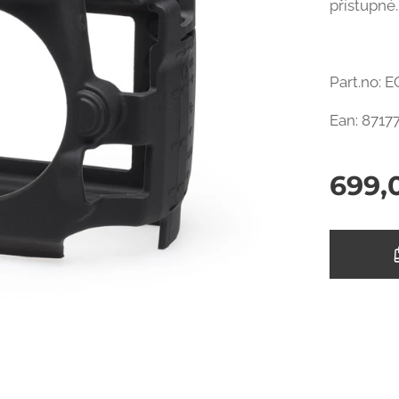
přístupné.
Part.no:
Ean: 8717
699,