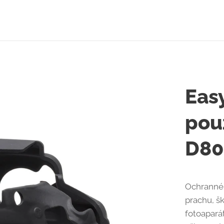
Eas
pou
D80
Ochranné 
prachu, š
fotoapará