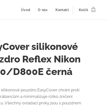
Úvod
O nás
Kontakt
Košík
yCover silikonové
zdro Reflex Nikon
0/D800E černá
silikonové pouzdro EasyCover chrání proti
krábancům a minimalizuje riziko zničení
tu. Všechny ovládací prvky jsou s pouzdrem