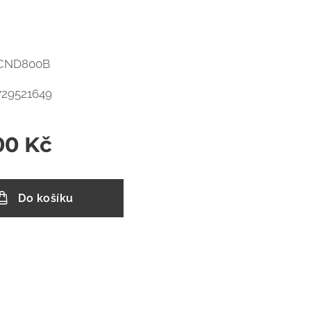
 ECND800B
729521649
00
Kč
Do košíku