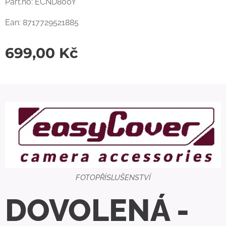
Part.no: ECND800Y
Ean: 8717729521885
699,00
Kč
FOTOPŘÍSLUŠENSTVÍ
DOVOLENÁ -