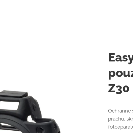
Easy
pouz
Z30
Ochranné s
prachu, šk
fotoaparát