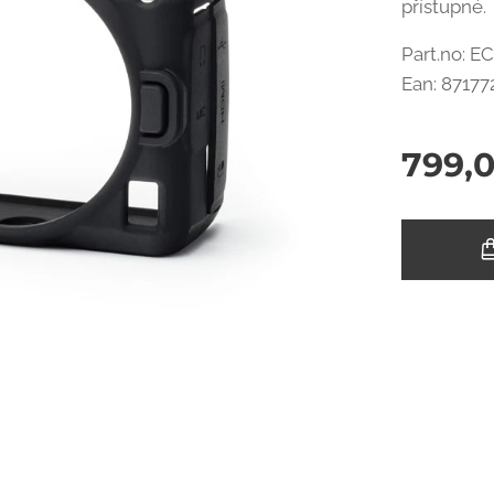
přístupné.
Part.no: 
Ean: 8717
799,