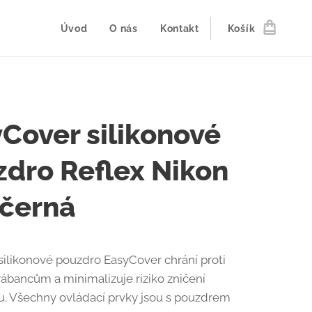
Úvod
O nás
Kontakt
Košík
Cover silikonové
dro Reflex Nikon
 černá
ilikonové pouzdro EasyCover chrání proti
rábancům a minimalizuje riziko zničení
u. Všechny ovládací prvky jsou s pouzdrem