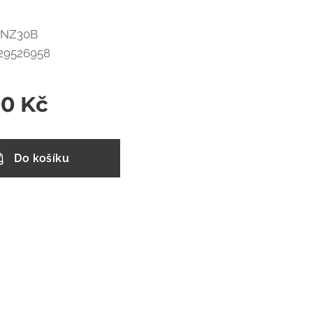
ECNZ30B
729526958
00
Kč
Do košíku