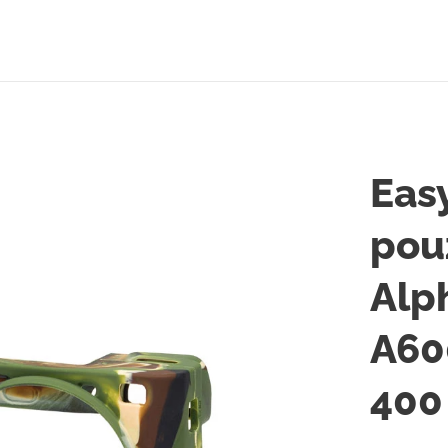
Eas
pou
Alp
A60
400