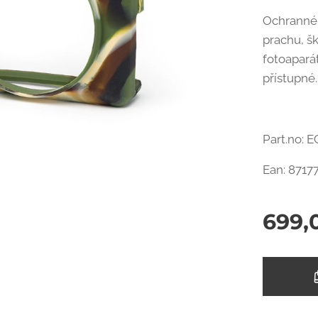
Ochranné 
prachu, š
fotoapará
přístupné.
Part.no:
Ean: 8717
699,