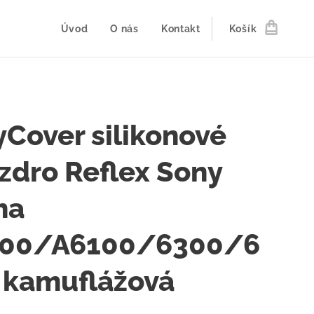
Úvod
O nás
Kontakt
Košík
yCover silikonové
zdro Reflex Sony
ha
00/A6100/6300/6
 kamuflážová