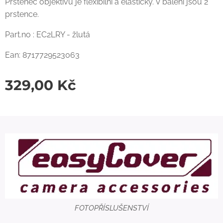
Prstenec objektivu je flexibilní a elastický. V balení jsou 2
prstence.
Part.no : EC2LRY - žlutá
Ean: 8717729523063
329,00
Kč
FOTOPŘÍSLUŠENSTVÍ