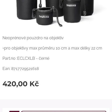
Neoprénové pouzdro na objektiv
•pro objektivy max průměru 10 cm a max délky 22 cm
Part.no :ECLCXLB - černé
Ean: 8717729521618
420,00
Kč